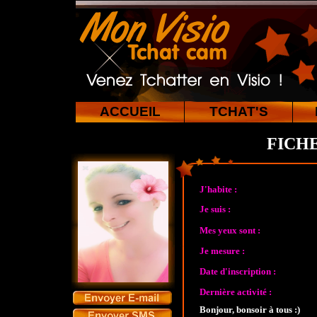
ACCUEIL
TCHAT'S
FICHE
J'habite :
Je suis :
Mes yeux sont :
Je mesure :
Date d'inscription :
Dernière activité :
Bonjour, bonsoir à tous :)