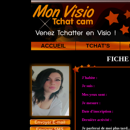
ACCUEIL
TCHAT'S
FICHE
J'habite :
Je suis :
Mes yeux sont :
Je mesure :
Date d'inscription :
Dernière activité :
Je parlerai de moi plus tard...