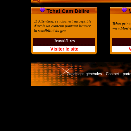
Tchat Cam Délire
⚠ Attention, ce tchat est susceptible
Tchat princi
d'avoir un contenu pouvant heurter
www.MonVi
la sensibilité du gra
Jeux/délires
Visiter le site
V
Conditions générales
-
Contact
-
part