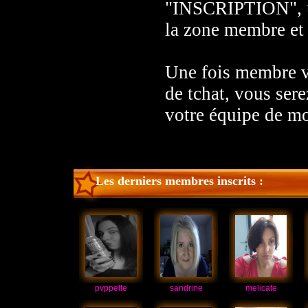
"INSCRIPTION", un
la zone membre et 
Une fois membre vo
de tchat, vous sere
votre équipe de mo
Les derniers membres inscrits :
pvppette
sandrine
melicate