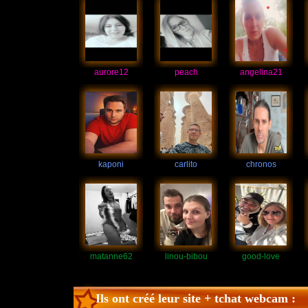
aurore12
peach
angelina21
kaponi
carlito
chronos
matanne62
linou-bibou
good-love
Ils ont créé leur site + tchat webcam :